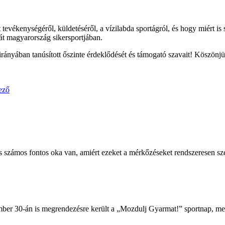
t tevékenységéről, küldetéséről, a vízilabda sportágról, és hogy miért 
át magyarország sikersportjában.
yában tanúsított őszinte érdeklődését és támogató szavait! Köszönjü
ező
s számos fontos oka van, amiért ezeket a mérkőzéseket rendszeresen sze
r 30-án is megrendezésre került a „Mozdulj Gyarmat!” sportnap, melye