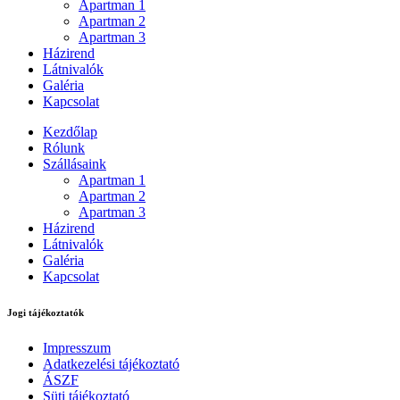
Apartman 1
Apartman 2
Apartman 3
Házirend
Látnivalók
Galéria
Kapcsolat
Kezdőlap
Rólunk
Szállásaink
Apartman 1
Apartman 2
Apartman 3
Házirend
Látnivalók
Galéria
Kapcsolat
Jogi tájékoztatók
Impresszum
Adatkezelési tájékoztató
ÁSZF
Süti tájékoztató