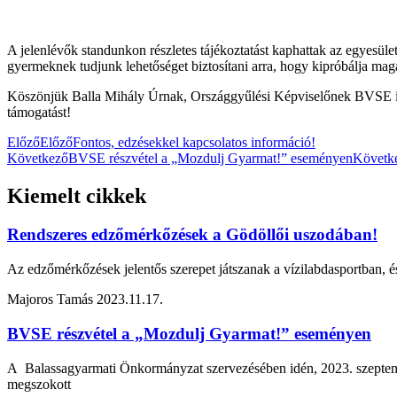
A jelenlévők standunkon részletes tájékoztatást kaphattak az egyesüle
gyermeknek tudjunk lehetőséget biztosítani arra, hogy kipróbálja mag
Köszönjük Balla Mihály Úrnak, Országgyűlési Képviselőnek BVSE irán
támogatást!
Előző
Előző
Fontos, edzésekkel kapcsolatos információ!
Következő
BVSE részvétel a „Mozdulj Gyarmat!” eseményen
Követk
Kiemelt cikkek
Rendszeres edzőmérkőzések a Gödöllői uszodában!
Az edzőmérkőzések jelentős szerepet játszanak a vízilabdasportban, é
Majoros Tamás
2023.11.17.
BVSE részvétel a „Mozdulj Gyarmat!” eseményen
A Balassagyarmati Önkormányzat szervezésében idén, 2023. szeptembe
megszokott